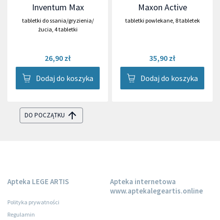
Inventum Max
Maxon Active
tabletki do ssania/gryzienia/
tabletki powlekane
,
8 tabletek
żucia
,
4 tabletki
26,90 zł
35,90 zł
Dodaj do koszyka
Dodaj do koszyka
DO POCZĄTKU
Apteka LEGE ARTIS
Apteka internetowa
www.aptekalegeartis.online
Polityka prywatności
Regulamin