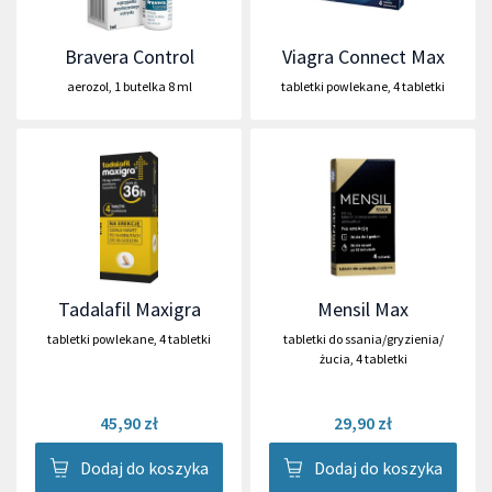
Bravera Control
Viagra Connect Max
aerozol
,
1 butelka 8 ml
tabletki powlekane
,
4 tabletki
Tadalafil Maxigra
Mensil Max
tabletki powlekane
,
4 tabletki
tabletki do ssania/gryzienia/
żucia
,
4 tabletki
45,90 zł
29,90 zł
Dodaj do koszyka
Dodaj do koszyka