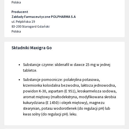
Polska
Producent
Zakłady Farmaceutyczne POLPHARMA S.A
ul. Pelplińska 19
83-200
Starogard Gdański
Polska
Składniki Maxigra Go
Substancje czynne: sildenafil w dawce 25 mg w jednej
tabletce.
Substancje pomocnicze: polakrylina potasowa,
krzemionka koloidalna bezwodna, laktoza jednowodna,
powidon K-30, aspartam (E 951), kroskarmeloza sodowa,
aromat miętowy (maltodekstryna, modyfikowana skrobia
kukurydziana (E 1450) i olejek miętowy), magnezu
stearynian, potasu wodorotlenek (do regulacji pH) lub
kwas solny (do regulacji pH). leku.