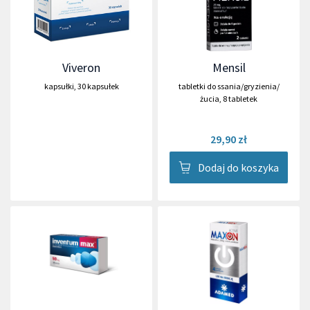
Viveron
Mensil
kapsułki
,
30 kapsułek
tabletki do ssania/gryzienia/
żucia
,
8 tabletek
29,90 zł
Dodaj do koszyka