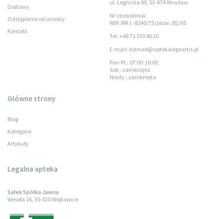
ul. Legnicka 40, 53-674 Wrocław
Dostawy
Nr zezwolenia:
Odstąpienie od umowy
WIIF.WR.I.-8240/75/zezw./81/05
Kontakt
Tel: +48 71 333 80 20
E-mail: dolmed@aptekalegeartis.pl
Pon-Pt.
: 07:00-18:00
Sob.
: zamknięta
Niedz.
: zamknięta
Główne strony
Blog
Kategorie
Artykuły
Legalna apteka
Sałek Spółka Jawna
Wesoła 16, 55-020 Wojkowice