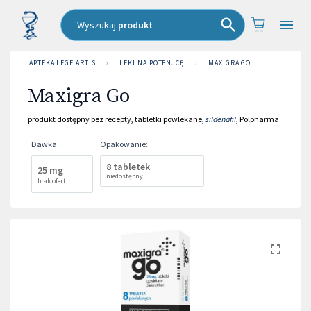
Wyszukaj
produkt
APTEKA LEGE ARTIS
›
LEKI NA POTENJCĘ
›
MAXIGRA GO
Maxigra Go
produkt dostępny bez recepty
,
tabletki powlekane
,
sildenafil
,
Polpharma
Dawka
:
Opakowanie
:
8 tabletek
25 mg
niedostępny
brak ofert