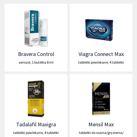
Bravera Control
Viagra Connect Max
aerozol
,
1 butelka 8 ml
tabletki powlekane
,
4 tabletki
Tadalafil Maxigra
Mensil Max
tabletki powlekane
,
4 tabletki
tabletki do ssania/gryzienia/