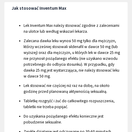
Jak stosować Inventum Max
Lek Inventum Max należy stosować zgodnie z zaleceniami
na ulotce lub według wskazań lekarza.
Zalecana dawka leku wynosi 50 mg tylko dla mężczyzn,
którzy wcześniej stosowali sildenafil w dawce 50 mg (lub
wyższej) oraz dla mężczyzn, u których lek w dawce 25 mg
nie przynosił pożądanego efektu (nie uzyskano wzwodu
potrzebnego do odbycia stosunku). W przypadku, gdy
dawka 25 mg jest wystarczająca, nie należy stosować leku
w dawce 50 mg.
Lek stosować nie częściej niż raz na dobę, na około
godzinę przed planowaną aktywnością seksualną.
Tabletkę rozgryźć i żuć do całkowitego rozpuszczenia,
tabletki nie trzeba popijać.
Do uzyskania pożądanego efektu konieczne jest
pobudzenie seksualne.
Zwykle działanie jest odczuwane po 30-60 minutach.