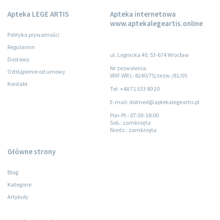
Apteka LEGE ARTIS
Apteka internetowa
www.aptekalegeartis.online
Polityka prywatności
Regulamin
ul. Legnicka 40, 53-674 Wrocław
Dostawy
Nr zezwolenia:
Odstąpienie od umowy
WIIF.WR.I.-8240/75/zezw./81/05
Kontakt
Tel: +48 71 333 80 20
E-mail: dolmed@aptekalegeartis.pl
Pon-Pt.
: 07:00-18:00
Sob.
: zamknięta
Niedz.
: zamknięta
Główne strony
Blog
Kategorie
Artykuły