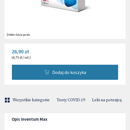
Źródło:
Gdzie po lek
26,90 zł
(
6,73 zł
/
szt.
)
Dodaj do koszyka
Wszystkie kategorie
Testy COVID-19
Leki na potenjcę
Opis Inventum Max