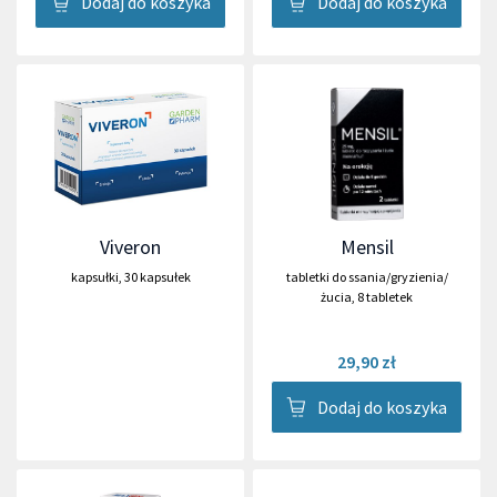
Dodaj do koszyka
Dodaj do koszyka
Viveron
Mensil
kapsułki
,
30 kapsułek
tabletki do ssania/gryzienia/
żucia
,
8 tabletek
29,90 zł
Dodaj do koszyka