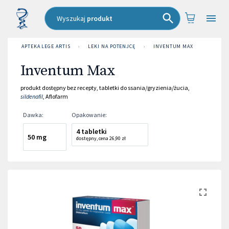
Wyszukaj
produkt
APTEKA LEGE ARTIS
›
LEKI NA POTENJCĘ
›
INVENTUM MAX
Inventum Max
produkt dostępny bez recepty
,
tabletki do ssania/gryzienia/żucia
,
sildenafil
,
Aflofarm
Dawka
:
Opakowanie
:
4 tabletki
50 mg
dostępny
,
cena
26,90 zł