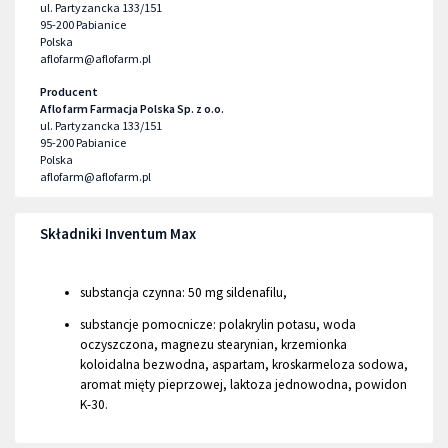
ul. Partyzancka 133/151
95-200
Pabianice
Polska
aflofarm@aflofarm.pl
Producent
Aflofarm Farmacja Polska Sp. z o.o.
ul. Partyzancka 133/151
95-200
Pabianice
Polska
aflofarm@aflofarm.pl
Składniki Inventum Max
substancja czynna: 50 mg sildenafilu,
substancje pomocnicze: polakrylin potasu, woda
oczyszczona, magnezu stearynian, krzemionka
koloidalna bezwodna, aspartam, kroskarmeloza sodowa,
aromat mięty pieprzowej, laktoza jednowodna, powidon
K-30.