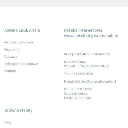
Apteka LEGE ARTIS
Apteka internetowa
www.aptekalegeartis.online
Polityka prywatności
Regulamin
ul. Legnicka 40, 53-674 Wrocław
Dostawy
Nr zezwolenia:
Odstąpienie od umowy
WIIF.WR.I.-8240/75/zezw./81/05
Kontakt
Tel: +48 71 333 80 20
E-mail: dolmed@aptekalegeartis.pl
Pon-Pt.
: 07:00-18:00
Sob.
: zamknięta
Niedz.
: zamknięta
Główne strony
Blog