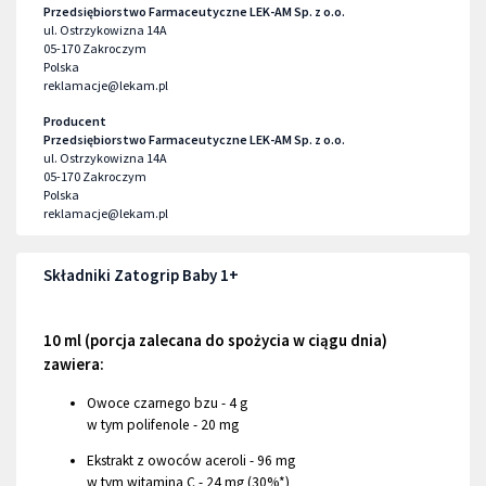
Przedsiębiorstwo Farmaceutyczne LEK-AM Sp. z o.o.
ul. Ostrzykowizna 14A
05-170
Zakroczym
Polska
reklamacje@lekam.pl
Producent
Przedsiębiorstwo Farmaceutyczne LEK-AM Sp. z o.o.
ul. Ostrzykowizna 14A
05-170
Zakroczym
Polska
reklamacje@lekam.pl
Składniki Zatogrip Baby 1+
10 ml (porcja zalecana do spożycia w ciągu dnia)
zawiera:
Owoce czarnego bzu - 4 g
w tym polifenole - 20 mg
Ekstrakt z owoców aceroli - 96 mg
w tym witamina C - 24 mg (30%*)