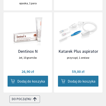
opaska
,
1 para
Dentinox N
Katarek Plus aspirator
żel
,
10 gramów
przyrząd
,
1 zestaw
26,90 zł
59,00 zł
Dodaj do koszyka
Dodaj do koszyka
DO POCZĄTKU