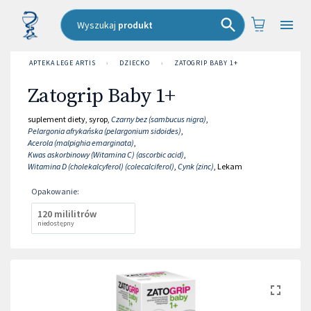
Wyszukaj
produkt
APTEKA LEGE ARTIS
›
DZIECKO
›
ZATOGRIP BABY 1+
Zatogrip Baby 1+
suplement diety
,
syrop
,
Czarny bez (sambucus nigra)
,
Pelargonia afrykańska (pelargonium sidoides)
,
Acerola (malpighia emarginata)
,
Kwas askorbinowy (Witamina C) (ascorbic acid)
,
Witamina D (cholekalcyferol) (colecalciferol)
,
Cynk (zinc)
,
Lekam
Opakowanie
:
120 mililitrów
niedostępny