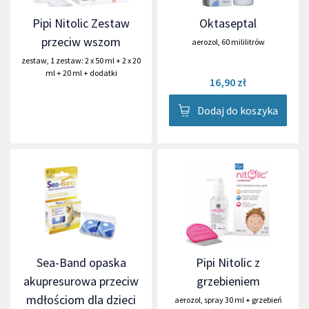
Pipi Nitolic Zestaw
Oktaseptal
przeciw wszom
aerozol
,
60 mililitrów
zestaw
,
1 zestaw: 2 x 50 ml + 2 x 20
ml + 20 ml + dodatki
16,90 zł
Dodaj do koszyka
Sea-Band opaska
Pipi Nitolic z
akupresurowa przeciw
grzebieniem
mdłościom dla dzieci
aerozol
,
spray 30 ml + grzebień