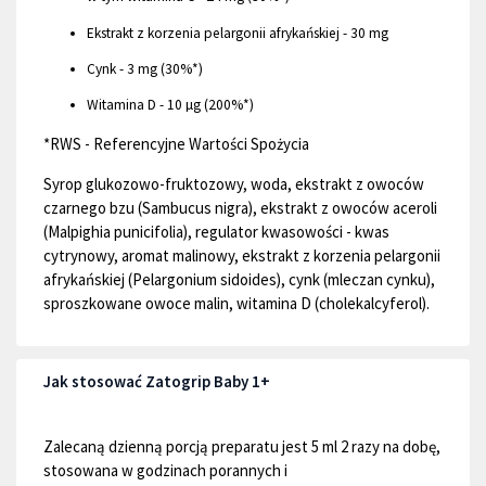
Ekstrakt z korzenia pelargonii afrykańskiej - 30 mg
Cynk - 3 mg (30%*)
Witamina D - 10 µg (200%*)
*RWS - Referencyjne Wartości Spożycia
Syrop glukozowo-fruktozowy, woda, ekstrakt z owoców
czarnego bzu (Sambucus nigra), ekstrakt z owoców aceroli
(Malpighia punicifolia), regulator kwasowości - kwas
cytrynowy, aromat malinowy, ekstrakt z korzenia pelargonii
afrykańskiej (Pelargonium sidoides), cynk (mleczan cynku),
sproszkowane owoce malin, witamina D (cholekalcyferol).
Jak stosować Zatogrip Baby 1+
Zalecaną dzienną porcją preparatu jest 5 ml 2 razy na dobę,
stosowana w godzinach porannych i