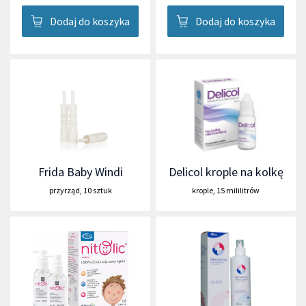
Dodaj do koszyka
Dodaj do koszyka
Frida Baby Windi
Delicol krople na kolkę
przyrząd
,
10 sztuk
krople
,
15 mililitrów