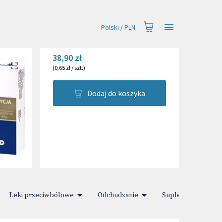
Polski
/
PLN
38,90 zł
(
0,65 zł
/
szt.
)
Dodaj do koszyka
Leki przeciwbólowe
Odchudzanie
Suplementy diety