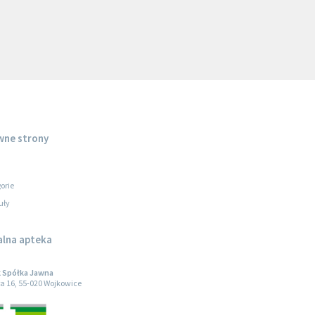
wne strony
orie
uły
alna apteka
k Spółka Jawna
a 16, 55-020 Wojkowice