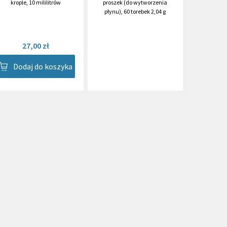
krople
,
10 mililitrów
proszek (do wytworzenia
płynu)
,
60 torebek 2,04 g
27,00 zł
Dodaj do koszyka