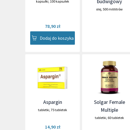
budwigowy
kapsułki
,
100 kapsułek
olej
,
500 mililitrów
78,90 zł
Dodaj do koszyka
Aspargin
Solgar Female
Multiple
tabletki
,
75 tabletek
tabletki
,
60 tabletek
14,90 zł