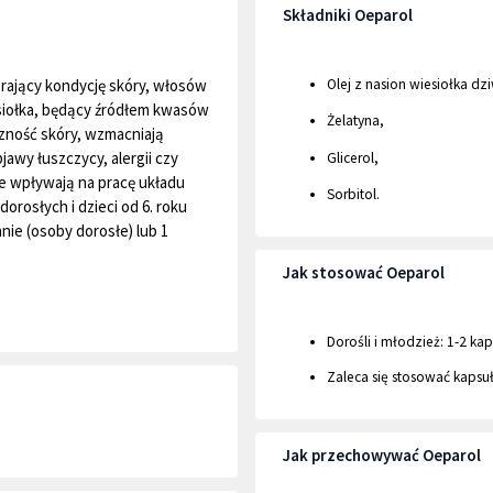
Składniki Oeparol
erający kondycję skóry, włosów
Olej z nasion wiesiołka d
esiołka, będący źródłem kwasów
Żelatyna,
czność skóry, wzmacniają
awy łuszczycy, alergii czy
Glicerol,
e wpływają na pracę układu
Sorbitol.
orosłych i dzieci od 6. roku
nnie (osoby dorosłe) lub 1
Jak stosować Oeparol
Dorośli i młodzież: 1-2 kap
Zaleca się stosować kapsu
Jak przechowywać Oeparol