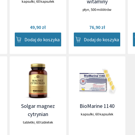
witaminy
kapsułki
,
60 kapsułek
płyn
,
500 mililitrów
49,90 zł
76,90 zł
Dodaj do koszyka
Dodaj do koszyka
Solgar magnez
BioMarine 1140
cytrynian
kapsułki
,
60 kapsułek
tabletki
,
60 tabletek