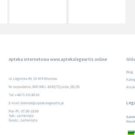
Apteka internetowa
www.aptekalegeartis.online
Głó
Blog
ul. Legnicka 40, 53-674 Wrocław
Kateg
Nr zezwolenia: WIIF.WR.I.-8240/75/zezw./81/05
Artyk
Tel: +48 71 333 80 20
Leg
E-mail: dolmed@aptekalegeartis.pl
Pon-Pt.
: 07:00-18:00
Sob.
: zamknięta
Sałe
Niedz.
: zamknięta
Wesoł