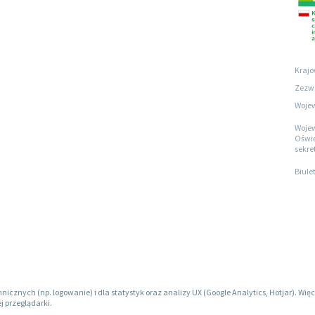
Krajo
Zezwo
Wojew
Wojew
Oświę
sekre
Biule
hnicznych (np. logowanie) i dla statystyk oraz analizy UX (Google Analytics, Hotjar). W
j przeglądarki.