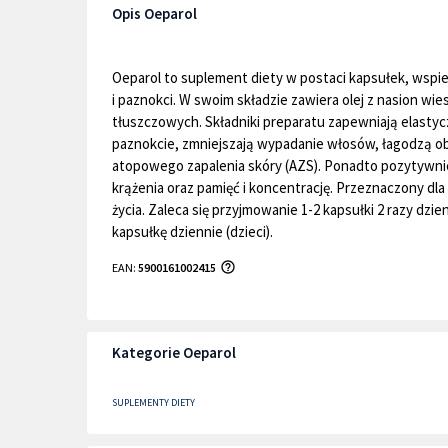
Opis Oeparol
Oeparol to suplement diety w postaci kapsułek, wspi
i paznokci. W swoim składzie zawiera olej z nasion wi
tłuszczowych. Składniki preparatu zapewniają elasty
paznokcie, zmniejszają wypadanie włosów, łagodzą obj
atopowego zapalenia skóry (AZS). Ponadto pozytywni
krążenia oraz pamięć i koncentrację. Przeznaczony dla d
życia. Zaleca się przyjmowanie 1-2 kapsułki 2 razy dzie
kapsułkę dziennie (dzieci).
EAN:
5900161002415
Kategorie Oeparol
SUPLEMENTY DIETY