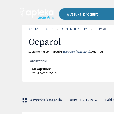
Wyszukaj
produkt
APTEKA LEGE ARTIS
›
SUPLEMENTY DIETY
›
OEPAROL
Oeparol
suplement diety
,
kapsułki
,
Wiesiołek (oenothera)
,
Adamed
Opakowanie
:
60 kapsułek
dostępny
,
cena
38,90 zł
Wszystkie kategorie
Testy COVID-19
Leki 